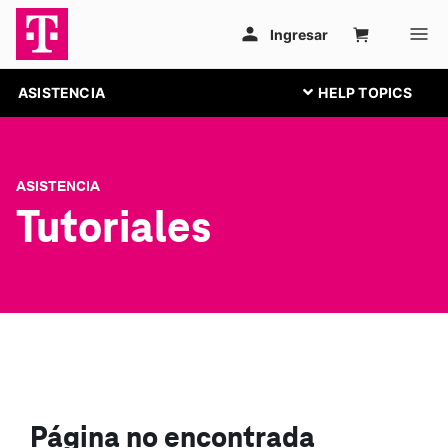
ASISTENCIA
ASISTENCIA
Tutoriales