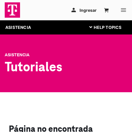
ASISTENCIA
ASISTENCIA
Tutoriales