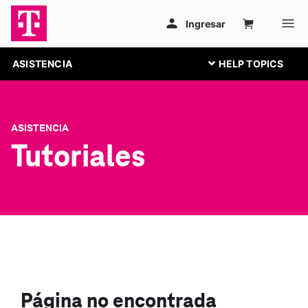
ASISTENCIA
ASISTENCIA
Tutoriales