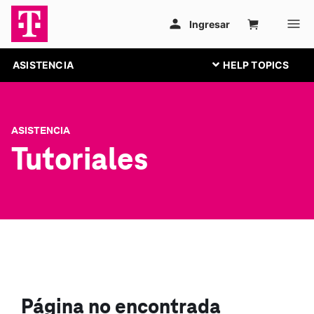
ASISTENCIA
ASISTENCIA
Tutoriales