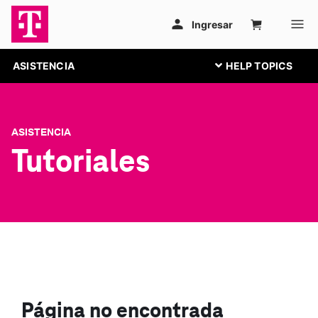
ASISTENCIA
ASISTENCIA
Tutoriales