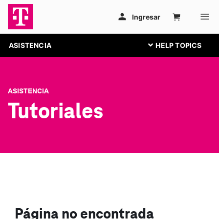
ASISTENCIA
ASISTENCIA
Tutoriales