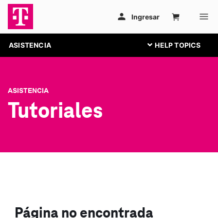
ASISTENCIA
ASISTENCIA
Tutoriales