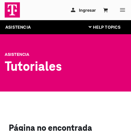
ASISTENCIA
ASISTENCIA
Tutoriales