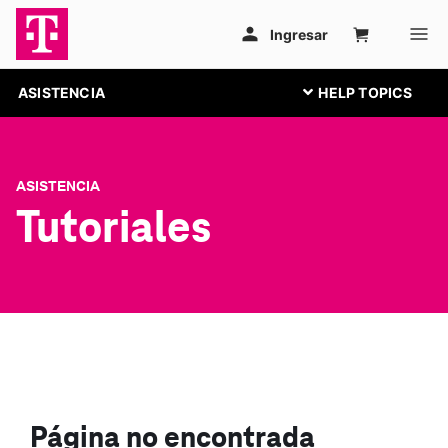
ASISTENCIA
ASISTENCIA
Tutoriales