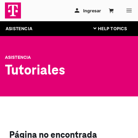
ASISTENCIA
ASISTENCIA
Tutoriales