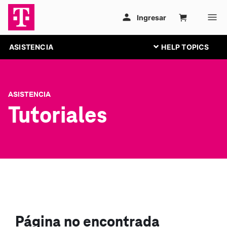
ASISTENCIA
ASISTENCIA
Tutoriales