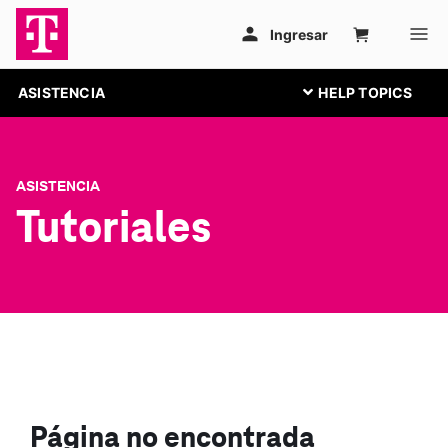
ASISTENCIA
ASISTENCIA
Tutoriales