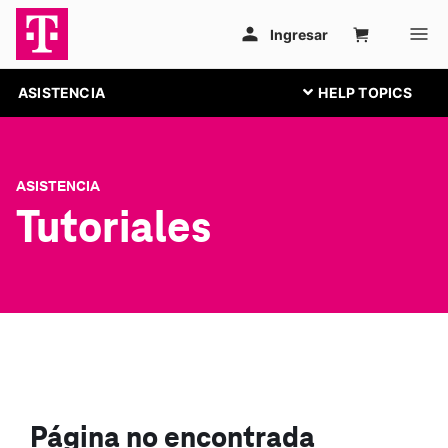
ASISTENCIA
ASISTENCIA
Tutoriales