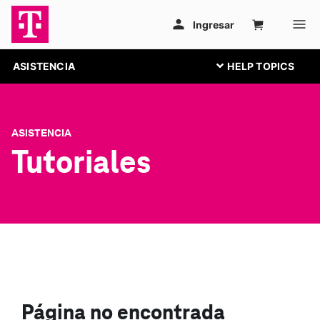
ASISTENCIA
ASISTENCIA
Tutoriales