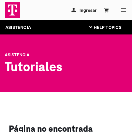
ASISTENCIA
ASISTENCIA
Tutoriales