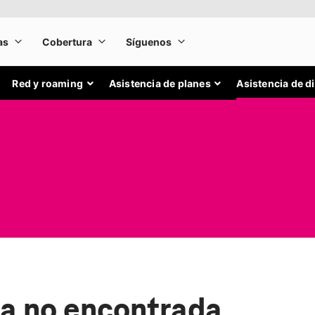
Red y roaming
Asistencia de planes
Asistencia de d