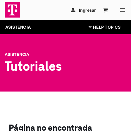
ASISTENCIA
ASISTENCIA
Tutoriales