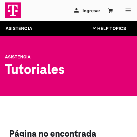
ASISTENCIA
ASISTENCIA
Tutoriales