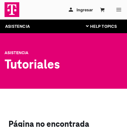
ASISTENCIA
ASISTENCIA
Tutoriales