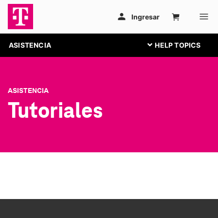
ASISTENCIA
ASISTENCIA
Tutoriales