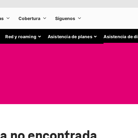
Red y roaming
Asistencia de planes
Asistencia de d