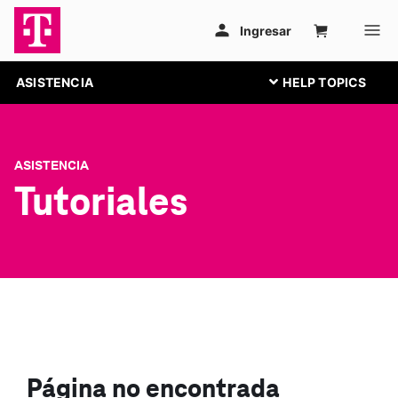
ASISTENCIA
ASISTENCIA
Tutoriales