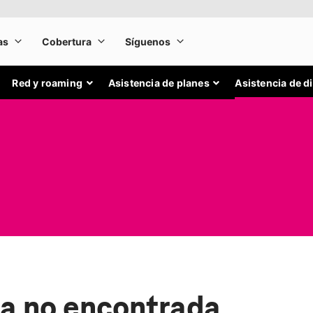
Red y roaming
Asistencia de planes
Asistencia de d