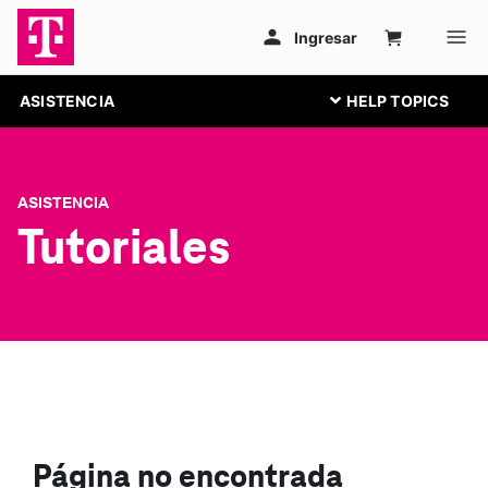
ASISTENCIA
ASISTENCIA
Tutoriales