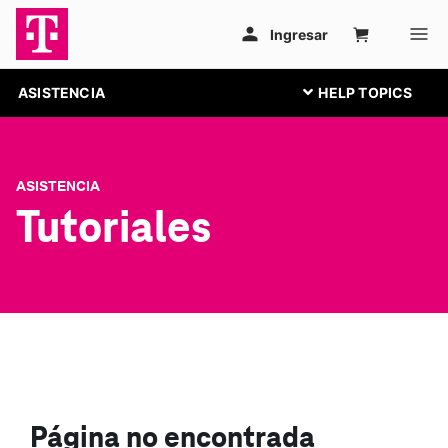
ASISTENCIA
ASISTENCIA
Tutoriales