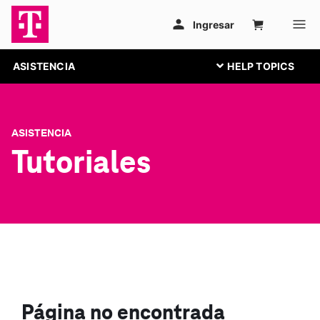
ASISTENCIA
ASISTENCIA
Tutoriales