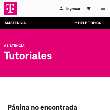
ASISTENCIA
ASISTENCIA
Tutoriales