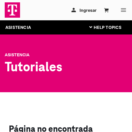
ASISTENCIA
ASISTENCIA
Tutoriales