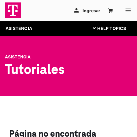
ASISTENCIA
ASISTENCIA
Tutoriales