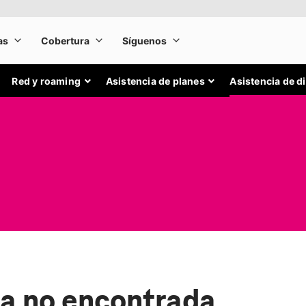
Red y roaming
Asistencia de planes
Asistencia de d