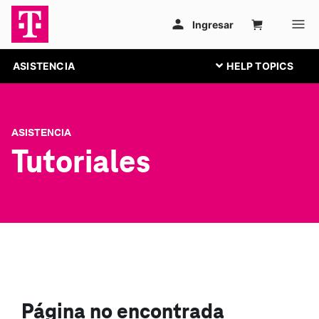
ASISTENCIA
ASISTENCIA
Tutoriales