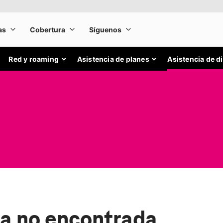
Red y roaming
Asistencia de planes
Asistencia de d