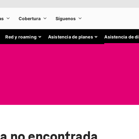
Red y roaming
Asistencia de planes
Asistencia de d