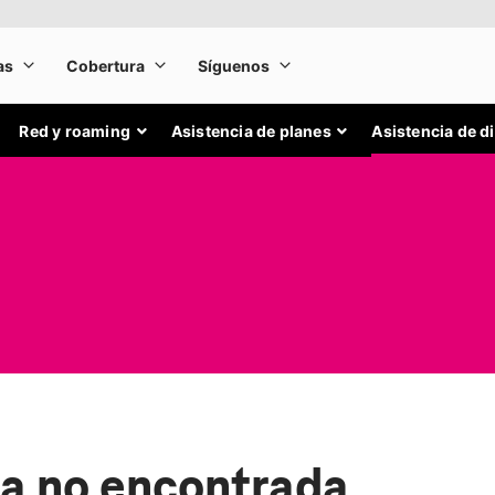
Red y roaming
Asistencia de planes
Asistencia de d