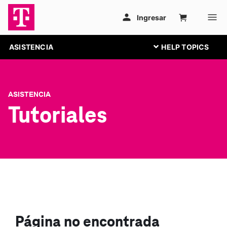
ASISTENCIA
ASISTENCIA
Tutoriales