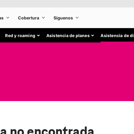
Red y roaming
Asistencia de planes
Asistencia de d