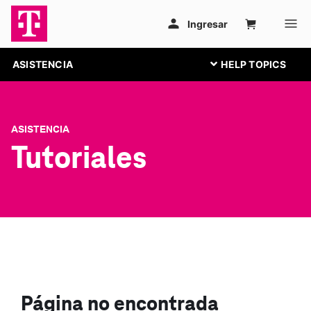
ASISTENCIA
ASISTENCIA
Tutoriales