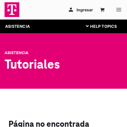
ASISTENCIA
ASISTENCIA
Tutoriales