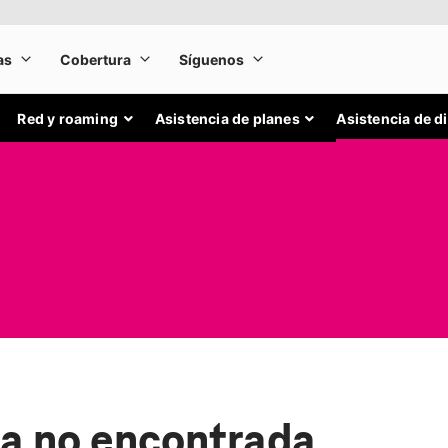
Red y roaming
Asistencia de planes
Asistencia de d