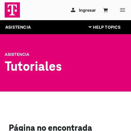
ASISTENCIA
ASISTENCIA
Tutoriales