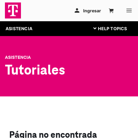
ASISTENCIA
ASISTENCIA
Tutoriales