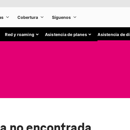
Red y roaming
Asistencia de planes
Asistencia de d