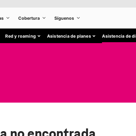
Red y roaming
Asistencia de planes
Asistencia de d