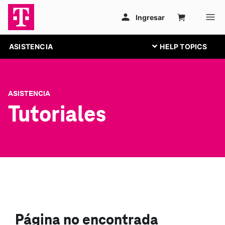
ASISTENCIA
ASISTENCIA
Tutoriales