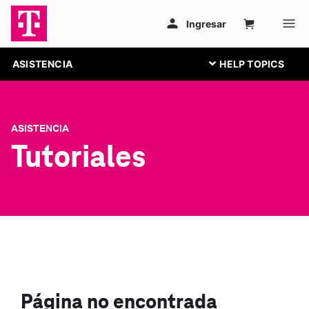
ASISTENCIA
ASISTENCIA
Tutoriales