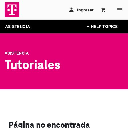
ASISTENCIA
ASISTENCIA
Tutoriales