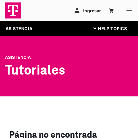
ASISTENCIA
ASISTENCIA
Tutoriales