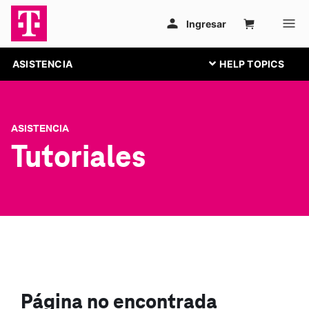
ASISTENCIA
ASISTENCIA
Tutoriales