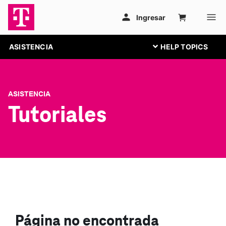
ASISTENCIA
ASISTENCIA
Tutoriales