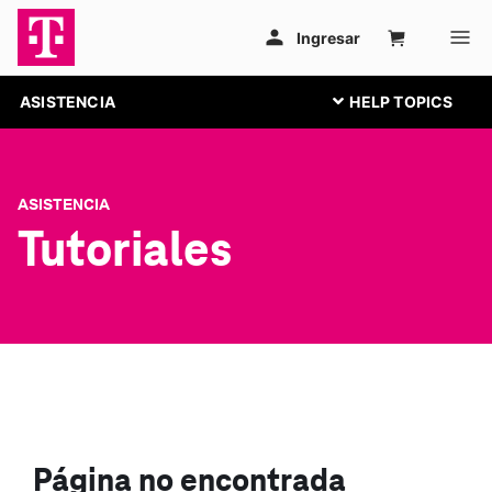
ASISTENCIA
ASISTENCIA
Tutoriales